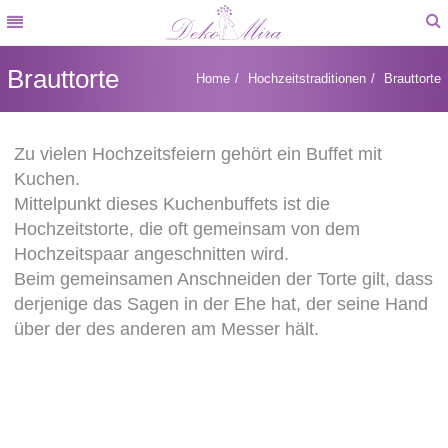
MENU
MENU
Brauttorte
Home
Hochzeitstraditionen
Brauttorte
HOME
Zu vielen Hochzeitsfeiern gehört ein Buffet mit
DIE HOCHZEIT
Kuchen.
HOCHZEITSTRADITIONEN
Mittelpunkt dieses Kuchenbuffets ist die
Hochzeitstorte, die oft gemeinsam von dem
GALERIE
Hochzeitspaar angeschnitten wird.
Beim gemeinsamen Anschneiden der Torte gilt, dass
KONTAKT
derjenige das Sagen in der Ehe hat, der seine Hand
BLOG
über der des anderen am Messer hält.